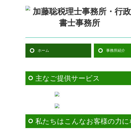
ホーム
事務所紹介
今月のトピックス
業務案内
経営理念
所長挨拶
職員紹介
交通案内
主なご提供サービス
私たちはこんなお客様の力に