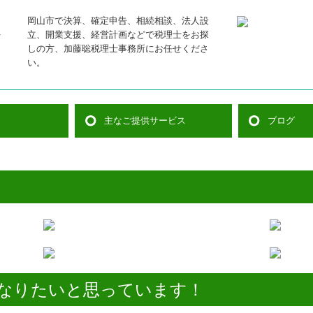
岡山市で決算、確定申告、相続相談、法人設
立、開業支援、経営計画などで税理士をお探
しの方、加藤聡税理士事務所にお任せくださ
い。
主なご提供サービス
ブログ
法人のお客様
個人のお客様
相続・贈与
創業支援
経営計画
行政書士（建設業許可）
料金について
開業応援パックのご案内
税務相談
税理士のブ
スタッフの
なりたいと思っています！