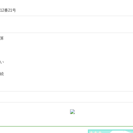
2番21号
算
い
続