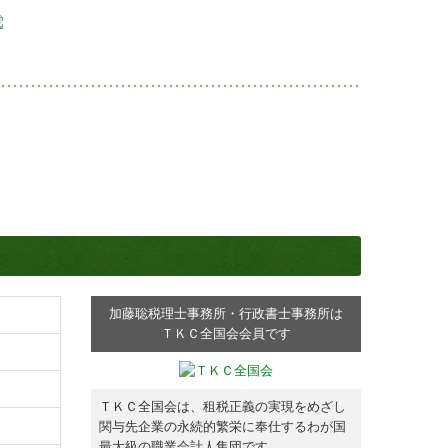
加藤聡税理士事務所・行政書士事務所
は
ＴＫＣ全国会会員です
ＴＫＣ全国会は、租税正義の実現をめざし
関与先企業の永続的繁栄に奉仕するわが国
最大級の職業会計人集団です。