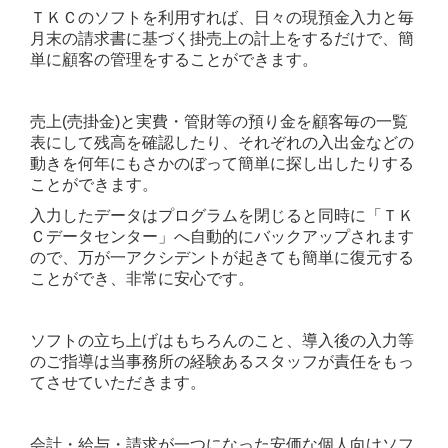
ＴＫＣのソフトを利用すれば、日々の現預金入力と毎
法人のお客様
月末の請求書に基づく掛売上の計上をするだけで、簡
単に顧客の管理をすることができます。
個人のお客様
相続・贈与
売上(売掛金)と実費・管財等の預り金を顧客毎の一覧
表にして残高を確認したり、それぞれの入出金などの
創業支援
動きを何年にもさかのぼって簡単に探し出したりする
ことができます。
経営計画
入力したデータはプログラムを閉じると同時に「ＴＫ
Ｃデータセンター」へ自動的にバックアップされます
行政書士（建設業許可）
ので、万が一アクシデントが起きても簡単に復元する
ことができ、非常に安心です。
料金について
開業応援パックのご案内
ソフトの立ち上げはもちろんのこと、導入後の入力等
のご指導は当事務所の経験あるスタッフが責任をもっ
税務相談
てさせていただきます。
ブログ
会計・給与・請求が一つになった安価な個人向けソフ