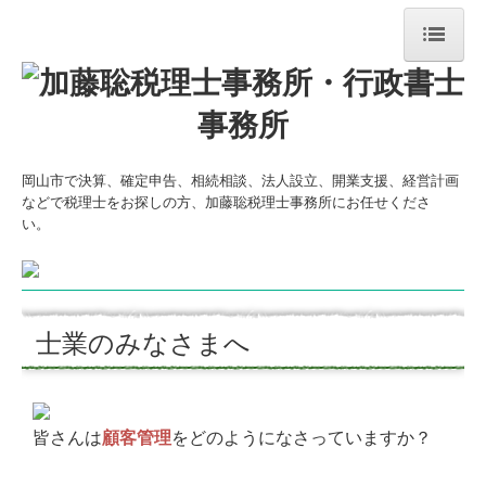
ホーム
今月のトピックス
岡山市で決算、確定申告、相続相談、法人設立、開業支援、経営計画
事務所紹介
などで税理士をお探しの方、加藤聡税理士事務所にお任せくださ
い。
業務案内
経営理念
所長挨拶
士業のみなさまへ
職員紹介
交通案内
皆さんは
顧客管理
をどのようになさっていますか？
主なご提供サービス