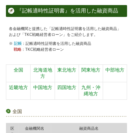
FXクラウドシリーズ
『記帳適時性証明書』を活用した融資商品
FX4クラウド
経営改善計画の策定支援
各金融機関と提携した「記帳適時性証明書を活用した融資商品」
および「TKC戦略経営者ローン」をご紹介します。
経営革新等支援機関とは
※
記帳
：記帳適時性証明書を活用した融資商品
戦略
：TKC戦略経営者ローン
社長メニューASP版
早期経営改善計画の策定支援
全国
北海道地
東北地方
関東地方
中部地方
方
電帳法・インボイス最新情報
近畿地方
中国地方
四国地方
九州・沖
リンク集
縄地方
関連リンク
全国
個人情報保護方針
区
金融機関名
融資商品名