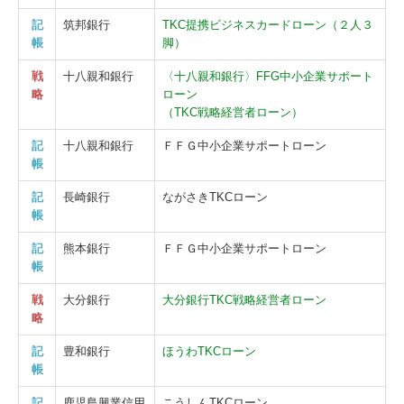
記
筑邦銀行
TKC提携ビジネスカードローン（２人３
帳
脚）
戦
十八親和銀行
〈十八親和銀行〉FFG中小企業サポート
略
ローン
（TKC戦略経営者ローン）
記
十八親和銀行
ＦＦＧ中小企業サポートローン
帳
記
長崎銀行
ながさきTKCローン
帳
記
熊本銀行
ＦＦＧ中小企業サポートローン
帳
戦
大分銀行
大分銀行TKC戦略経営者ローン
略
記
豊和銀行
ほうわTKCローン
帳
記
鹿児島興業信用
こうしんTKCローン