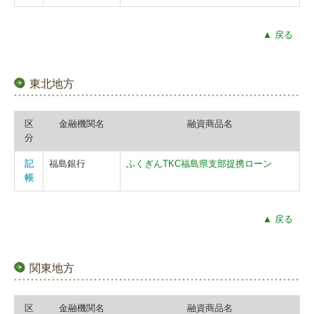
▲ 戻る
東北地方
区
金融機関名
融資商品名
分
記
福島銀行
ふくぎんTKC福島県支部提携ローン
帳
▲ 戻る
関東地方
区
金融機関名
融資商品名