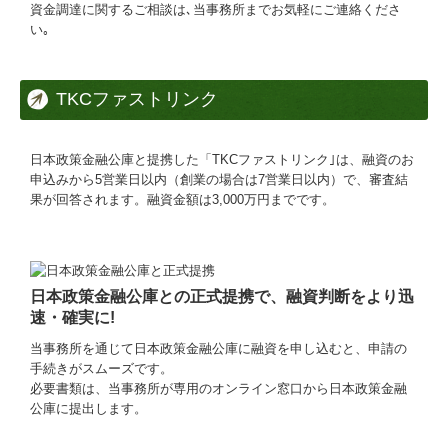
資金調達に関するご相談は､当事務所までお気軽にご連絡くださ
い｡
法人のお客様
個人のお客様
TKCファストリンク
相続・贈与
日本政策金融公庫と提携した「TKCファストリンク｣は、融資のお
創業支援
申込みから5営業日以内（創業の場合は7営業日以内）で、審査結
果が回答されます。融資金額は3,000万円までです。
経営計画
行政書士（建設業許可）
料金について
日本政策金融公庫との正式提携
で、融資判断をより迅
速・確実に!
開業応援パックのご案内
当事務所を通じて
日本政策金融公庫に融資を申し込むと、申請の
手続きがスムーズです。
税務相談
必要書類は、当事務所が専用のオンライン窓口から日本政策金融
公庫に提出します。
ブログ