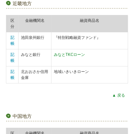
近畿地方
区
金融機関名
融資商品名
分
記
池田泉州銀行
『特別戦略融資ファンド』
帳
記
みなと銀行
みなとTKCローン
帳
記
北おおさか信用
地域いきいきローン
帳
金庫
▲ 戻る
中国地方
区
金融機関名
融資商品名