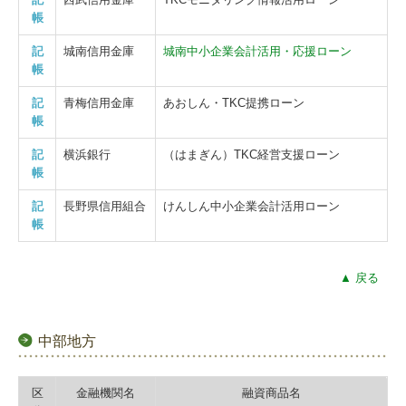
帳
記
城南信用金庫
城南中小企業会計活用・応援ローン
帳
記
青梅信用金庫
あおしん・TKC提携ローン
帳
記
横浜銀行
（はまぎん）TKC経営支援ローン
帳
記
長野県信用組合
けんしん中小企業会計活用ローン
帳
▲ 戻る
中部地方
区
金融機関名
融資商品名