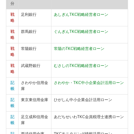
分
戦
足利銀行
あしぎんTKC戦略経営者ローン
略
戦
群馬銀行
ぐんぎんTKC戦略経営者ローン
略
戦
常陽銀行
常陽のTKC戦略経営者ローン
略
戦
武蔵野銀行
むさしのTKC戦略経営者ローン
略
記
さわやか信用金
さわやか・TKC中小企業会計活用ローン
帳
庫
記
東京東信用金庫
ひがしん中小企業会計活用ローン
帳
記
足立成和信用金
あだちせいわTKC会員税理士連携ローン
帳
庫
記
西武信用金庫
TKCモニタリング情報活用ローン