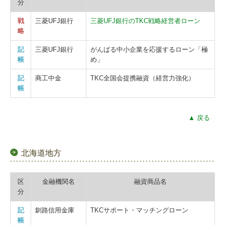
分
戦
三菱UFJ銀行
三菱UFJ銀行のTKC戦略経営者ローン
略
記
三菱UFJ銀行
がんばる中小企業を応援するローン「極
帳
め」
記
商工中金
TKC全国会提携融資（経営力強化）
帳
▲ 戻る
北海道地方
区
金融機関名
融資商品名
分
記
釧路信用金庫
TKCサポート・マッチングローン
帳