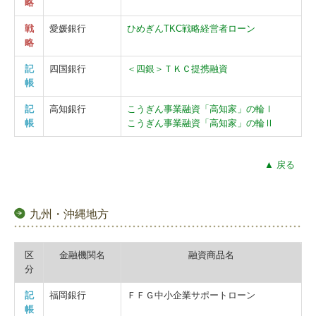
略
戦
愛媛銀行
ひめぎんTKC戦略経営者ローン
略
記
四国銀行
＜四銀＞ＴＫＣ提携融資
帳
記
高知銀行
こうぎん事業融資「高知家」の輪Ⅰ
帳
こうぎん事業融資「高知家」の輪Ⅱ
▲ 戻る
九州・沖縄地方
区
金融機関名
融資商品名
分
記
福岡銀行
ＦＦＧ中小企業サポートローン
帳