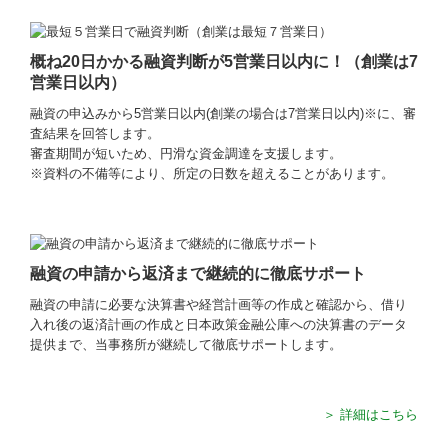
税理士のブログ
概ね20日かかる融資判断が5営業日以内に！（創業は7
スタッフのブログ
営業日以内）
その他
融資の申込みから5営業日以内(創業の場合は7営業日以内)※に、審
査結果を回答します。
審査期間が短いため、円滑な資金調達を支援します。
士業のみなさまへ
※資料の不備等により、所定の日数を超えることがあります。
公益法人のみなさまへ
クリニック経営のみなさまへ
融資の申請から返済まで継続的に徹底サポート
補助金・助成金・融資情報
融資の申請に必要な決算書や経営計画等の作成と確認から、借り
入れ後の返済計画の作成と日本政策金融公庫への決算書のデータ
経営者お役立ち情報
提供まで、当事務所が継続して徹底サポートします。
関与先向け融資商品ご紹介
TKCシステムQ&A
＞ 詳細はこちら