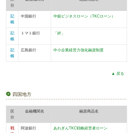
分
記
中国銀行
中銀ビジネスローン（TKCローン）
帳
記
トマト銀行
「絆」
帳
記
広島銀行
中小企業経営力強化融資制度
帳
▲ 戻る
四国地方
区
金融機関名
融資商品名
分
戦
阿波銀行
あわぎんTKC戦略経営者ローン