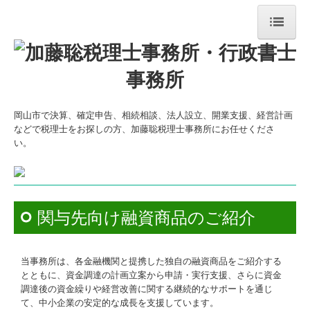
ホーム
今月のトピックス
岡山市で決算、確定申告、相続相談、法人設立、開業支援、経営計画
事務所紹介
などで税理士をお探しの方、加藤聡税理士事務所にお任せくださ
い。
業務案内
経営理念
所長挨拶
関与先向け融資商品のご紹介
職員紹介
当事務所は、各金融機関と提携した独自の融資商品をご紹介する
交通案内
とともに、資金調達の計画立案から申請・実行支援、さらに資金
調達後の資金繰りや経営改善に関する継続的なサポートを通じ
主なご提供サービス
て、中小企業の安定的な成長を支援しています。