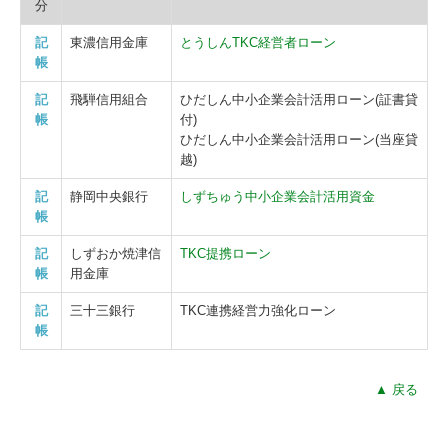
分
記
東濃信用金庫
とうしんTKC経営者ローン
帳
記
飛騨信用組合
ひだしん中小企業会計活用ローン(証書貸
帳
付)
ひだしん中小企業会計活用ローン(当座貸
越)
記
静岡中央銀行
しずちゅう中小企業会計活用資金
帳
記
しずおか焼津信
TKC提携ローン
帳
用金庫
記
三十三銀行
TKC連携経営力強化ローン
帳
▲ 戻る